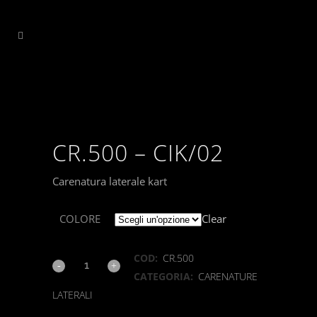
CR.500 – CIK/02
Carenatura laterale kart
COLORE
Clear
COD:
CR.500
CR.500
CATEGORIA:
CARENATURE
-
LATERALI
CIK/02