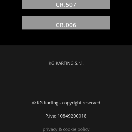
CR.507
CR.006
KG KARTING S.r.l.
© KG Karting - copyright reserved
P.iva: 10849200018
privacy & cookie policy